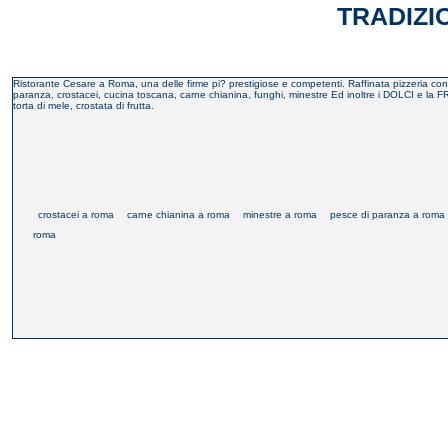
TRADIZI
Ristorante Cesare a Roma, una delle firme pi? prestigiose e competenti. Raffinata pizzeria con f
paranza, crostacei, cucina toscana, carne chianina, funghi, minestre Ed inoltre i DOLCI e la FRUTT
torta di mele, crostata di frutta.
crostacei a roma
carne chianina a roma
minestre a roma
pesce di paranza a roma
roma