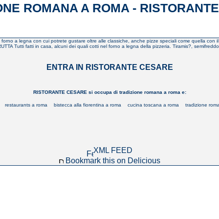
ONE ROMANA A ROMA - RISTORANT
orno a legna con cui potrete gustare oltre alle classiche, anche pizze speciali come quella con il
A Tutti fatti in casa, alcuni dei quali cotti nel forno a legna della pizzeria. Tiramis?, semifreddo 
ENTRA IN RISTORANTE CESARE
RISTORANTE CESARE si occupa di tradizione romana a roma e:
restaurants a roma
bistecca alla fiorentina a roma
cucina toscana a roma
tradizione rom
XML FEED
Bookmark this on Delicious