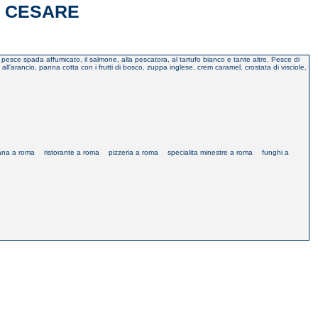
E CESARE
 pesce spada affumicato, il salmone, alla pescatora, al tartufo bianco e tante altre. Pesce di
all'arancio, panna cotta con i frutti di bosco, zuppa inglese, crem caramel, crostata di visciole,
ana a roma
ristorante a roma
pizzeria a roma
specialita minestre a roma
funghi a